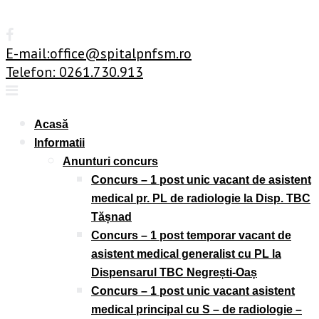
Skip
to
content
E-mail:office@spitalpnfsm.ro
Telefon: 0261.730.913
Acasă
Informatii
Anunturi concurs
Concurs – 1 post unic vacant de asistent
medical pr. PL de radiologie la Disp. TBC
Tășnad
Concurs – 1 post temporar vacant de
asistent medical generalist cu PL la
Dispensarul TBC Negrești-Oaș
Concurs – 1 post unic vacant asistent
medical principal cu S – de radiologie –