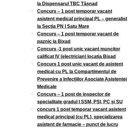
la Dispensarul TBC Tășnad
Concurs – 1 post temporar vacant
asistent medical principal PL – generalist
la Secția PN I Satu Mare
Concurs – 1 post temporar vacant de
paznic la Bixad
Concurs -1 post unic vacant muncitor
calificat IV (electrician) locația Bixad
Concurs 1 post unic vacant de asistent
medical cu PL la Compartimentul de
Prevenire a Infecțiilor Asociate Asistentei
Medicale
Concurs – 1 post de inspector de
specialitate gradul I SSM, PSI, PC și SU
concurs 1 post temporar vacant asistent
medical principal (cu PL), specializarea
asistent de farmacie – punct de lucru